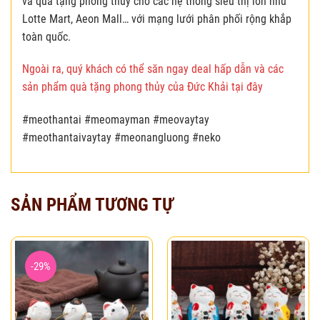
và quà tặng phong thủy cho các hệ thống siêu thị lớn như
Lotte Mart, Aeon Mall… với mạng lưới phân phối rộng khắp
toàn quốc.
Ngoài ra, quý khách có thể săn ngay deal hấp dẫn và các
sản phẩm quà tặng phong thủy của Đức Khải tại đây
#meothantai #meomayman #meovaytay
#meothantaivaytay #meonangluong #neko
SẢN PHẨM TƯƠNG TỰ
-29%