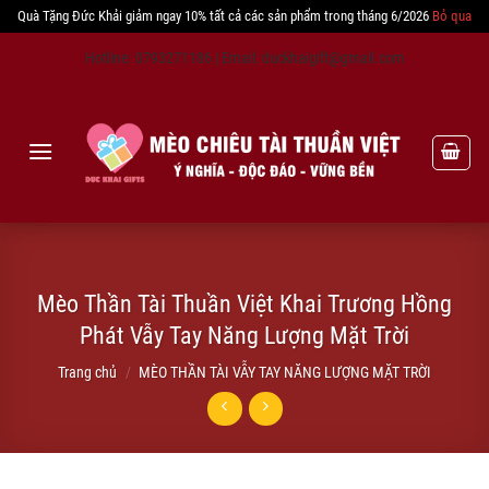
Quà Tặng Đức Khải giảm ngay 10% tất cả các sản phẩm trong tháng 6/2026
Bỏ qua
Skip
Hotline: 0793271186 | Email: duckhaigift@gmail.com
to
content
Mèo Thần Tài Thuần Việt Khai Trương Hồng
Phát Vẫy Tay Năng Lượng Mặt Trời
Trang chủ
/
MÈO THẦN TÀI VẪY TAY NĂNG LƯỢNG MẶT TRỜI