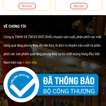
gốc
hiện
gốc
hiện
là:
tại
là:
tại
Mua ngay
Mua ngay
240.000₫.
là:
349.000₫.
là:
210.000₫.
249.0
VỀ CHÚNG TÔI
Công ty TNHH SX TM DV ĐỨC KHẢI chuyên sản xuất, phân phối các mặt
hàng quà tặng phong thủy đa văn hóa, là đơn vị chuyên sản xuất và phân
phối các sản phẩm quà tặng phong thủy uy tín chất lượng hàng đầu Việt
Nam hiện nay.
+ Xem tiếp