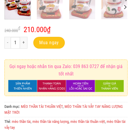
Giá
Giá
₫
210.000
₫
240.000
gốc
hiện
Mèo Thần Tài Thuần Việt Khai Trương Hồng Phát Vẫy Tay Năng Lượng Mặt T
là:
tại
Mua ngay
240.000₫.
là:
210.000₫.
Gọi ngay hoặc nhắn tin qua Zalo: 039 863 0727 để nhận giá
tốt nhất
Danh mục:
MÈO THẦN TÀI THUẦN VIỆT
,
MÈO THẦN TÀI VẪY TAY NĂNG LƯỢNG
MẶT TRỜI
Thẻ:
mèo thần tài
,
mèo thần tài năng lượng
,
mèo thần tài thuần việt
,
mèo thần tài
vẫy tay