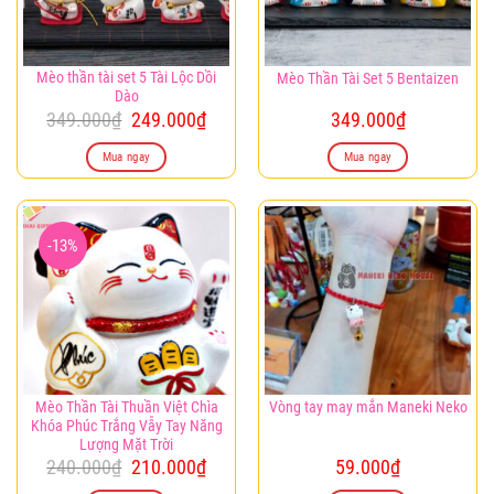
Mèo thần tài set 5 Tài Lộc Dồi
Mèo Thần Tài Set 5 Bentaizen
Dào
Giá
Giá
349.000
₫
249.000
₫
349.000
₫
gốc
hiện
là:
tại
Mua ngay
Mua ngay
349.000₫.
là:
249.000₫.
-13%
Mèo Thần Tài Thuần Việt Chìa
Vòng tay may mắn Maneki Neko
Khóa Phúc Trắng Vẫy Tay Năng
Lượng Mặt Trời
Giá
Giá
240.000
₫
210.000
₫
59.000
₫
gốc
hiện