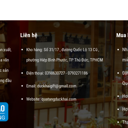
Liên hệ
Mua 
Nhậ
n xuất,
Kho hàng: Số 31/17 , đường Quốc Lộ 13 Cũ ,
mi
đa văn
phường Hiệp Bình Phước, TP Thủ Đức, TPHCM
ác sản
Đặ
Điện thoại: 0398630727 - 0793271186
àng đầu
Qu
Email: duckhaigift@gmail.com
Ho
Website:
quatangduckhai.com
Ho
Th