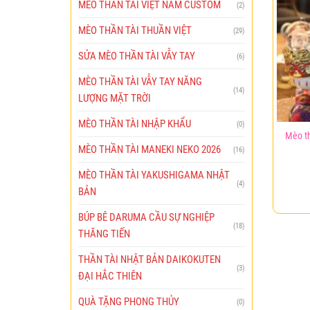
MÈO THẦN TÀI VIỆT NAM CUSTOM
(2)
MÈO THẦN TÀI THUẦN VIỆT
(29)
SỬA MÈO THẦN TÀI VẪY TAY
(6)
MÈO THẦN TÀI VẪY TAY NĂNG
(14)
LƯỢNG MẶT TRỜI
MÈO THẦN TÀI NHẬP KHẨU
(0)
Mèo th
MÈO THẦN TÀI MANEKI NEKO 2026
(16)
MÈO THẦN TÀI YAKUSHIGAMA NHẬT
(4)
BẢN
BÚP BÊ DARUMA CẦU SỰ NGHIỆP
(18)
THĂNG TIẾN
THẦN TÀI NHẬT BẢN DAIKOKUTEN
(3)
ĐẠI HẮC THIÊN
QUÀ TẶNG PHONG THỦY
(0)