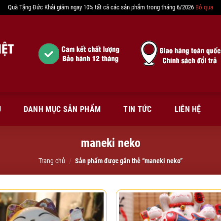
Quà Tặng Đức Khải giảm ngay 10% tất cả các sản phẩm trong tháng 6/2026
Bỏ qua
Ủ
DANH MỤC SẢN PHẨM
TIN TỨC
LIÊN HỆ
maneki neko
Trang chủ
/
Sản phẩm được gắn thẻ “maneki neko”