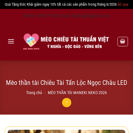
Quà Tặng Đức Khải giảm ngay 10% tất cả các sản phẩm trong tháng 6/2026
Bỏ qua
Skip
Hotline: 0793271186 | Email: duckhaigift@gmail.com
to
content
Mèo thần tài Chiêu Tài Tấn Lộc Ngọc Châu LED
Trang chủ
/
MÈO THẦN TÀI MANEKI NEKO 2026