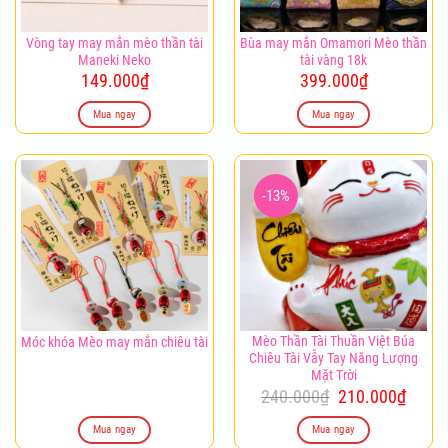
Vòng tay may mắn mèo thần tài
Bùa may mắn Omamori Mèo thần
Maneki Neko
tài vàng 18k
149.000
₫
399.000
₫
Mua ngay
Mua ngay
-13%
Mèo Thần Tài Thuần Việt Búa
Móc khóa Mèo may mắn chiêu tài
Chiêu Tài Vẫy Tay Năng Lượng
Mặt Trời
Giá
Giá
240.000
₫
210.000
₫
gốc
hiện
là:
tại
Mua ngay
Mua ngay