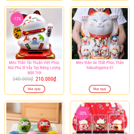
240.000₫.
là:
210.0
-13%
Mèo Thần Tài Thuần Việt Phúc
Mèo thần tài Thất Phúc Thần
Núi Phú Sĩ Vẫy Tay Năng Lượng
Yakushigama 01
Mặt Trời
Giá
Giá
240.000
₫
210.000
₫
gốc
hiện
là:
tại
Mua ngay
Mua ngay
240.000₫.
là:
210.000₫.
-20%