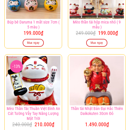
Búp bê Daruma 1 mắt size 7cm (
Mèo thần tài hộp mica nhỏ ( 9
5 màu )
mẫu )
Giá
Giá
199.000
₫
249.000
₫
199.000
₫
gốc
hiện
là:
tại
Mua ngay
Mua ngay
249.000₫.
là:
199.0
-13%
Mèo Thần Tài Thuần Việt Bình An
Thần tài Nhật Bản Đại Hắc Thiên
Cát Tường Vẫy Tay Năng Lượng
Daikokuten 30cm Đỏ
Mặt Trời
Giá
Giá
240.000
₫
210.000
₫
1.490.000
₫
gốc
hiện