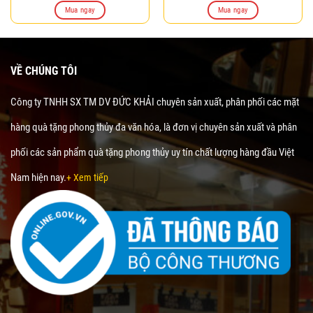
là:
tại
Mua ngay
Mua ngay
240.000₫.
là:
210.000₫.
VỀ CHÚNG TÔI
Công ty TNHH SX TM DV ĐỨC KHẢI chuyên sản xuất, phân phối các mặt
hàng quà tặng phong thủy đa văn hóa, là đơn vị chuyên sản xuất và phân
phối các sản phẩm quà tặng phong thủy uy tín chất lượng hàng đầu Việt
Nam hiện nay.
+ Xem tiếp