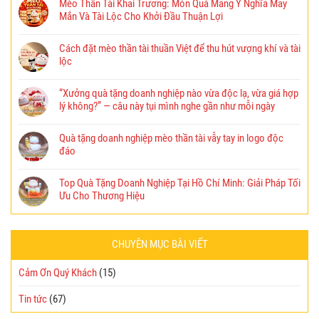
Mèo Thần Tài Khai Trương: Món Quà Mang Ý Nghĩa May
Mắn Và Tài Lộc Cho Khởi Đầu Thuận Lợi
Cách đặt mèo thần tài thuần Việt để thu hút vượng khí và tài
lộc
“Xưởng quà tặng doanh nghiệp nào vừa độc lạ, vừa giá hợp
lý không?” — câu này tụi mình nghe gần như mỗi ngày
Quà tặng doanh nghiệp mèo thần tài vẫy tay in logo độc
đáo
Top Quà Tặng Doanh Nghiệp Tại Hồ Chí Minh: Giải Pháp Tối
Ưu Cho Thương Hiệu
CHUYÊN MỤC BÀI VIẾT
Cảm Ơn Quý Khách
(15)
Tin tức
(67)