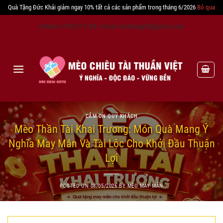
Quà Tặng Đức Khải giảm ngay 10% tất cả các sản phẩm trong tháng 6/2026
Bỏ qua
Skip
Hotline: 0793271186 | Email: duckhaigift@gmail.com
to
content
CẢM ƠN QUÝ KHÁCH
Mèo Thần Tài Khai Trương: Món Quà Mang Ý
Nghĩa May Mắn Và Tài Lộc Cho Khởi Đầu Thuận
Lợi
POSTED ON
08/05/2026
BY
MÈO MAY MẮN