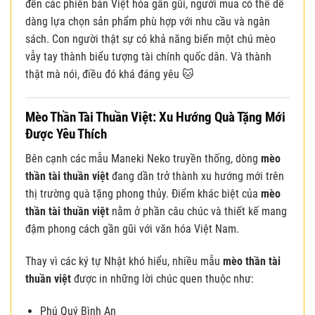
đến các phiên bản Việt hóa gần gũi, người mua có thể dễ
dàng lựa chọn sản phẩm phù hợp với nhu cầu và ngân
sách. Con người thật sự có khả năng biến một chú mèo
vẫy tay thành biểu tượng tài chính quốc dân. Và thành
thật mà nói, điều đó khá đáng yêu 🐱
Mèo Thần Tài Thuần Việt: Xu Hướng Quà Tặng Mới
Được Yêu Thích
Bên cạnh các mẫu Maneki Neko truyền thống, dòng
mèo
thần tài thuần việt
đang dần trở thành xu hướng mới trên
thị trường quà tặng phong thủy. Điểm khác biệt của
mèo
thần tài thuần việt
nằm ở phần câu chúc và thiết kế mang
đậm phong cách gần gũi với văn hóa Việt Nam.
Thay vì các ký tự Nhật khó hiểu, nhiều mẫu
mèo thần tài
thuần việt
được in những lời chúc quen thuộc như:
Phú Quý Bình An