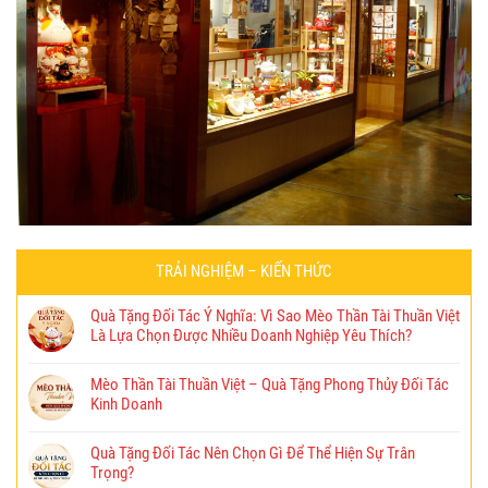
TRẢI NGHIỆM – KIẾN THỨC
Quà Tặng Đối Tác Ý Nghĩa: Vì Sao Mèo Thần Tài Thuần Việt
Là Lựa Chọn Được Nhiều Doanh Nghiệp Yêu Thích?
Mèo Thần Tài Thuần Việt – Quà Tặng Phong Thủy Đối Tác
Kinh Doanh
Quà Tặng Đối Tác Nên Chọn Gì Để Thể Hiện Sự Trân
Trọng?