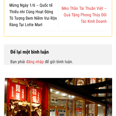
Mừng Ngày 1/6 – Quốc tế
Mèo Thần Tài Thuần Việt –
Thiếu nhi Cùng Hoạt Động
Quà Tặng Phong Thủy Đối
Tô Tượng Đem Niềm Vui Rộn
Tác Kinh Doanh
Ràng Tại Lotte Mart
Để lại một bình luận
Bạn phải
đăng nhập
để gửi bình luận.