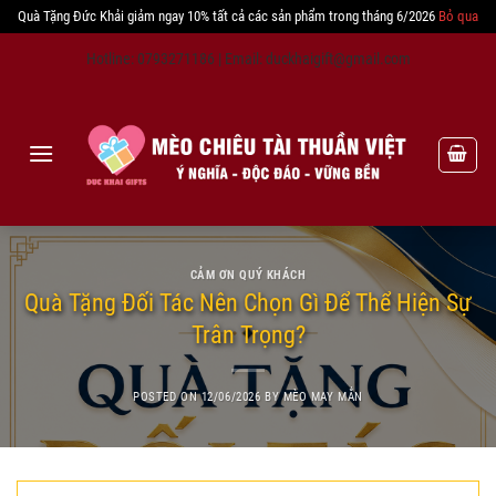
Quà Tặng Đức Khải giảm ngay 10% tất cả các sản phẩm trong tháng 6/2026
Bỏ qua
Skip
Hotline: 0793271186 | Email: duckhaigift@gmail.com
to
content
CẢM ƠN QUÝ KHÁCH
Quà Tặng Đối Tác Nên Chọn Gì Để Thể Hiện Sự
Trân Trọng?
POSTED ON
12/06/2026
BY
MÈO MAY MẮN