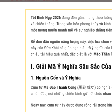
Tết Bính Ngọ 2026
đang đến gần, mang theo luồng 
và chiến thắng. Trong văn hóa phong thủy và kin
một mong muốn mạnh mẽ về sự nghiệp thăng tiến, 
Để đón đầu nguồn năng lượng này, việc lựa chọn và
này của Đức Khải sẽ giúp bạn hiểu rõ ý nghĩa của
chiêu tài hiệu quả nhất, đặc biệt là với
Mèo Thần T
I. Giải Mã Ý Nghĩa Sâu Sắc Củ
1. Nguồn Gốc và Ý Nghĩa
Cụm từ
Mã Đáo Thành Công
(馬到成功) có nghĩa đen 
chiến đấu, nơi những chiến binh gửi lời chúc nhau 
Ngày nay, cụm từ này được dùng rộng rãi trong kin