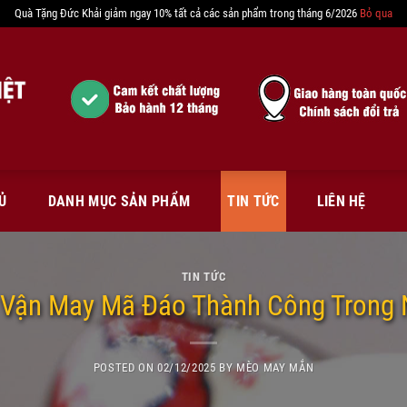
Quà Tặng Đức Khải giảm ngay 10% tất cả các sản phẩm trong tháng 6/2026
Bỏ qua
Ủ
DANH MỤC SẢN PHẨM
TIN TỨC
LIÊN HỆ
TIN TỨC
t Vận May Mã Đáo Thành Công Trong
POSTED ON
02/12/2025
BY
MÈO MAY MẮN