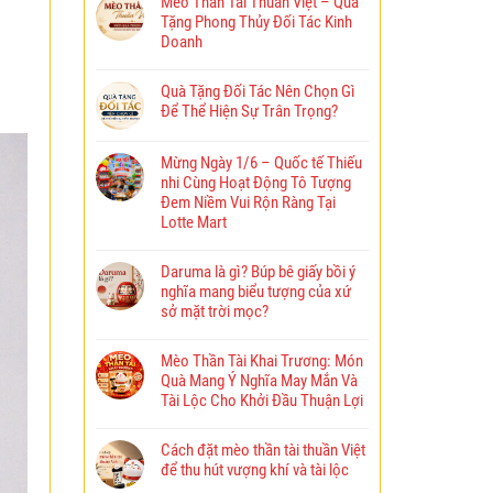
Mèo Thần Tài Thuần Việt – Quà
Tặng Phong Thủy Đối Tác Kinh
Doanh
Quà Tặng Đối Tác Nên Chọn Gì
Để Thể Hiện Sự Trân Trọng?
Mừng Ngày 1/6 – Quốc tế Thiếu
nhi Cùng Hoạt Động Tô Tượng
Đem Niềm Vui Rộn Ràng Tại
Lotte Mart
Daruma là gì? Búp bê giấy bồi ý
nghĩa mang biểu tượng của xứ
sở mặt trời mọc?
Mèo Thần Tài Khai Trương: Món
Quà Mang Ý Nghĩa May Mắn Và
Tài Lộc Cho Khởi Đầu Thuận Lợi
Cách đặt mèo thần tài thuần Việt
để thu hút vượng khí và tài lộc