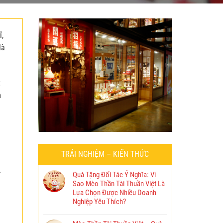
ỉ,
là
t
m
TRẢI NGHIỆM – KIẾN THỨC
ử
Quà Tặng Đối Tác Ý Nghĩa: Vì
Sao Mèo Thần Tài Thuần Việt Là
Lựa Chọn Được Nhiều Doanh
Nghiệp Yêu Thích?