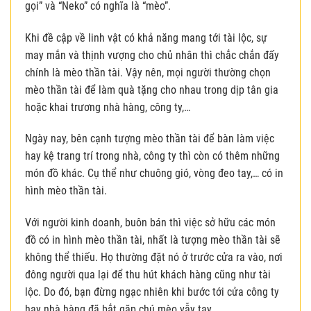
gọi” và “Neko” có nghĩa là “mèo”.
Khi đề cập về linh vật có khả năng mang tới tài lộc, sự
may mắn và thịnh vượng cho chủ nhân thì chắc chắn đấy
chính là mèo thần tài. Vậy nên, mọi người thường chọn
mèo thần tài để làm quà tặng cho nhau trong dịp tân gia
hoặc khai trương nhà hàng, công ty,…
Ngày nay, bên cạnh tượng mèo thần tài để bàn làm việc
hay kệ trang trí trong nhà, công ty thì còn có thêm những
món đồ khác. Cụ thể như chuông gió, vòng đeo tay,… có in
hình mèo thần tài.
Với người kinh doanh, buôn bán thì việc sở hữu các món
đồ có in hình mèo thần tài, nhất là tượng mèo thần tài sẽ
không thể thiếu. Họ thường đặt nó ở trước cửa ra vào, nơi
đông người qua lại để thu hút khách hàng cũng như tài
lộc. Do đó, bạn đừng ngạc nhiên khi bước tới cửa công ty
hay nhà hàng đã bắt gặp chú mèo vẫy tay.