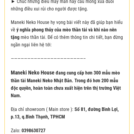
► Chúc những điều may mắn hay cầu mong xua đuổi
những điều xui rủi cho người được tặng.
Maneki Neko House hy vọng bài viết này đã giúp bạn hiểu
về
ý nghĩa phong thủy của mèo thần tài và khi nào nên
tặng
mèo thần tài. Để có thêm thông tin chi tiết, bạn đừng
ngần ngại liên hệ tới:
——————————————————————–
Maneki Neko House
đang cung cấp hơn 300 mẫu mèo
thần tài Maneki Neko Nhật Bản. Trong đó hơn 200 mẫu
độc quyền, hoàn toàn chưa xuất hiện trên thị trường Việt
Nam.
Địa chỉ showroom ( Main store ):
Số 81, đường Bình Lợi,
p.13, q.Bình Thạnh, TPHCM
Zalo:
0398630727