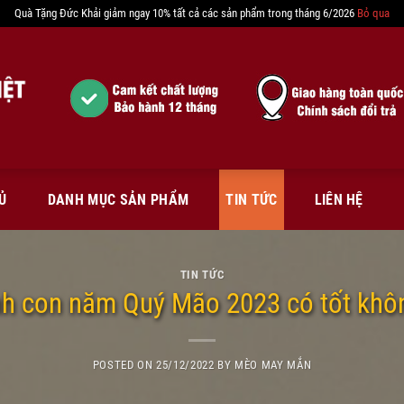
Quà Tặng Đức Khải giảm ngay 10% tất cả các sản phẩm trong tháng 6/2026
Bỏ qua
Ủ
DANH MỤC SẢN PHẨM
TIN TỨC
LIÊN HỆ
TIN TỨC
nh con năm Quý Mão 2023 có tốt khô
POSTED ON
25/12/2022
BY
MÈO MAY MẮN