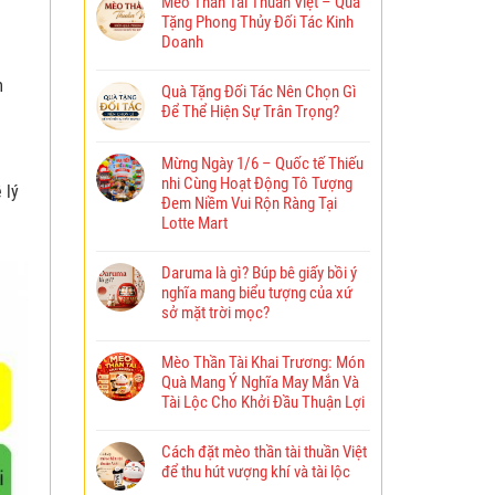
Mèo Thần Tài Thuần Việt – Quà
Tặng Phong Thủy Đối Tác Kinh
Doanh
m
Quà Tặng Đối Tác Nên Chọn Gì
Để Thể Hiện Sự Trân Trọng?
Mừng Ngày 1/6 – Quốc tế Thiếu
nhi Cùng Hoạt Động Tô Tượng
 lý
Đem Niềm Vui Rộn Ràng Tại
Lotte Mart
Daruma là gì? Búp bê giấy bồi ý
nghĩa mang biểu tượng của xứ
sở mặt trời mọc?
Mèo Thần Tài Khai Trương: Món
Quà Mang Ý Nghĩa May Mắn Và
Tài Lộc Cho Khởi Đầu Thuận Lợi
Cách đặt mèo thần tài thuần Việt
để thu hút vượng khí và tài lộc