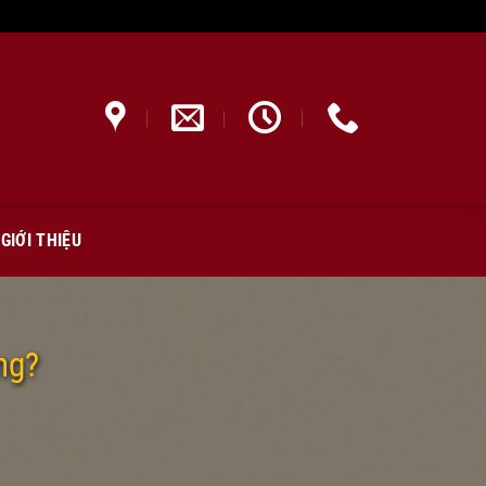
GIỚI THIỆU
ng?