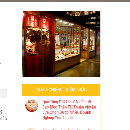
ứ
TRẢI NGHIỆM – KIẾN THỨC
Quà Tặng Đối Tác Ý Nghĩa: Vì
Sao Mèo Thần Tài Thuần Việt Là
ng
Lựa Chọn Được Nhiều Doanh
Nghiệp Yêu Thích?
 của