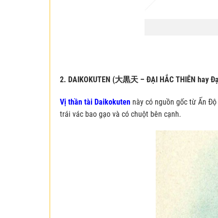
2. DAIKOKUTEN (
大黒天
– ĐẠI HẮC THIÊN hay Đại
Vị thần tài Daikokuten
này có nguồn gốc từ Ấn Độ 
trái vác bao gạo và có chuột bên cạnh.