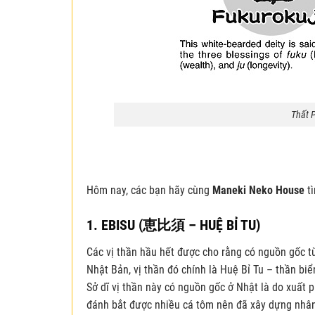
Thất P
Hôm nay, các bạn hãy cùng
Maneki Neko House
t
1. EBISU (
恵比須
–
HUỆ BỈ TU)
Các vị thần hầu hết được cho rằng có nguồn gốc từ
Nhật Bản, vị thần đó chính là Huệ Bỉ Tu – thần bi
Sở dĩ vị thần này có nguồn gốc ở Nhật là do xuất 
đánh bắt được nhiều cá tôm nên đã xây dựng nhân