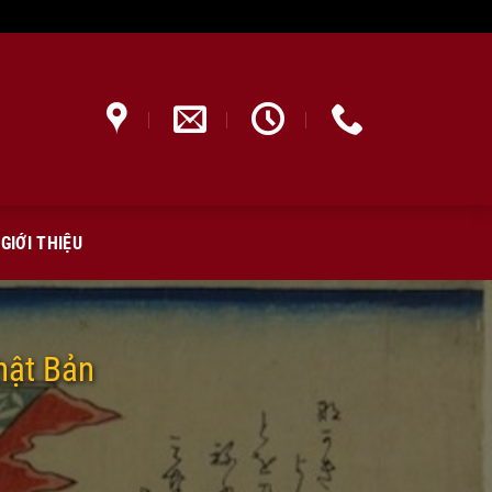
GIỚI THIỆU
hật Bản