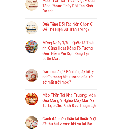
Mèo Thần Tài Thuần Việt – Quà
Tặng Phong Thủy Đối Tác Kinh
Doanh
Quà Tặng Đối Tác Nên Chọn Gì
Để Thể Hiện Sự Trân Trọng?
Mừng Ngày 1/6 – Quốc tế Thiếu
nhi Cùng Hoạt Động Tô Tượng
Đem Niềm Vui Rộn Ràng Tại
Lotte Mart
Daruma là gì? Búp bê giấy bồi ý
nghĩa mang biểu tượng của xứ
sở mặt trời mọc?
Mèo Thần Tài Khai Trương: Món
Quà Mang Ý Nghĩa May Mắn Và
Tài Lộc Cho Khởi Đầu Thuận Lợi
Cách đặt mèo thần tài thuần Việt
để thu hút vượng khí và tài lộc