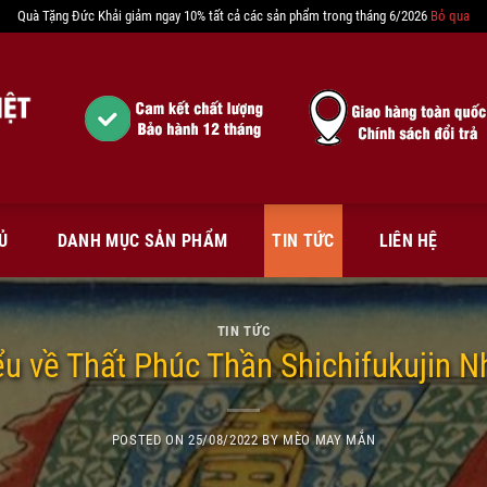
Quà Tặng Đức Khải giảm ngay 10% tất cả các sản phẩm trong tháng 6/2026
Bỏ qua
Ủ
DANH MỤC SẢN PHẨM
TIN TỨC
LIÊN HỆ
TIN TỨC
ểu về Thất Phúc Thần Shichifukujin N
POSTED ON
25/08/2022
BY
MÈO MAY MẮN