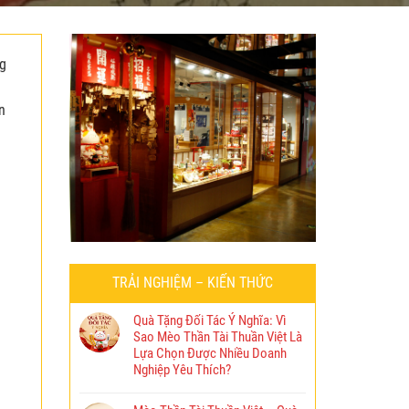
ng
g
n
TRẢI NGHIỆM – KIẾN THỨC
Quà Tặng Đối Tác Ý Nghĩa: Vì
Sao Mèo Thần Tài Thuần Việt Là
Lựa Chọn Được Nhiều Doanh
Nghiệp Yêu Thích?